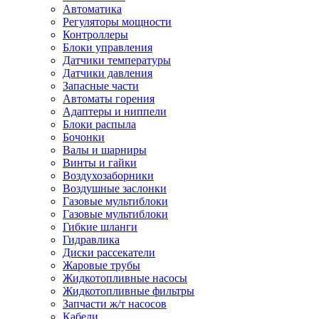
Автоматика
Регуляторы мощности
Контроллеры
Блоки управления
Датчики температуры
Датчики давления
Запасные части
Автоматы горения
Адаптеры и ниппели
Блоки распыла
Бочонки
Валы и шарниры
Винты и гайки
Воздухозаборники
Воздушные заслонки
Газовые мультиблоки
Газовые мультиблоки
Гибкие шланги
Гидравлика
Диски рассекатели
Жаровые трубы
Жидкотопливные насосы
Жидкотопливные фильтры
Запчасти ж/т насосов
Кабели