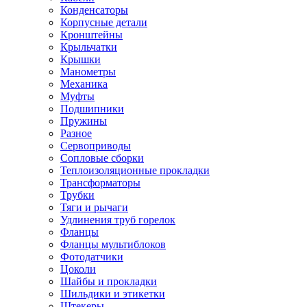
Конденсаторы
Корпусные детали
Кронштейны
Крыльчатки
Крышки
Манометры
Механика
Муфты
Подшипники
Пружины
Разное
Сервоприводы
Сопловые сборки
Теплоизоляционные прокладки
Трансформаторы
Трубки
Тяги и рычаги
Удлинения труб горелок
Фланцы
Фланцы мультиблоков
Фотодатчики
Цоколи
Шайбы и прокладки
Шильдики и этикетки
Штекеры