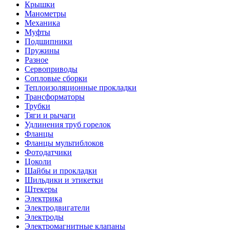
Крышки
Манометры
Механика
Муфты
Подшипники
Пружины
Разное
Сервоприводы
Сопловые сборки
Теплоизоляционные прокладки
Трансформаторы
Трубки
Тяги и рычаги
Удлинения труб горелок
Фланцы
Фланцы мультиблоков
Фотодатчики
Цоколи
Шайбы и прокладки
Шильдики и этикетки
Штекеры
Электрика
Электродвигатели
Электроды
Электромагнитные клапаны