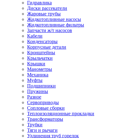
Гидравлика
Диски рассекатели
Жаровые трубы
Жидкотопливные насосы
Жидкотопливные фильтры
Запчасти ж/т насосов
Кабели
Конденсаторы
Корпусные детали
Кронштейны
Крыльчатки
Крышки
Манометры
Механика
Муфты
Подшипники
Пружины
Разное
Сервоприводы
Сопловые сборки
Теплоизоляционные прокладки
Трансформаторы
Трубки
Тяги и рычаги
Удлинения труб горелок