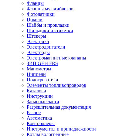
Фланцы
Фланцы мультиблоков
Фотодатчики
Цоколи
Шайбы и прокладки
Шильдики и этикетки
Штекеры
Электрика
Электродвигатели
Электроды
Электромагнитные клапаны
ЗИП GF и FRS
Манометры
Ниппели
Подогреватели
Элементы топливопроводов
Каталоги
Инструкции
Запасные части
Разрешительная документация
Разное
Автоматика
Контроллеры
Инструменты и принадлежности
Котлы водогрейные