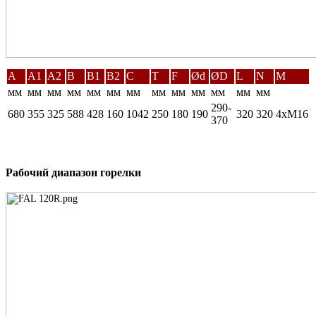
A
A1
A2
B
B1
B2
C
T
F
Ød
ØD
L
N
M
мм
мм
мм
мм
мм
мм
мм
мм
мм
мм
мм
мм
мм
290-
680
355
325
588
428
160
1042
250
180
190
320
320
4xM16
370
Рабочий диапазон горелки