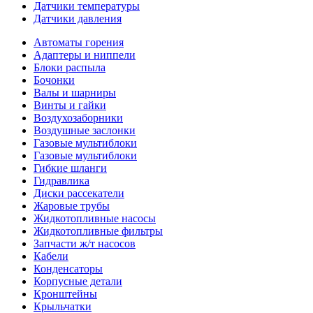
Датчики температуры
Датчики давления
Автоматы горения
Адаптеры и ниппели
Блоки распыла
Бочонки
Валы и шарниры
Винты и гайки
Воздухозаборники
Воздушные заслонки
Газовые мультиблоки
Газовые мультиблоки
Гибкие шланги
Гидравлика
Диски рассекатели
Жаровые трубы
Жидкотопливные насосы
Жидкотопливные фильтры
Запчасти ж/т насосов
Кабели
Конденсаторы
Корпусные детали
Кронштейны
Крыльчатки