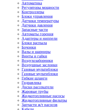
Автоматика
Регуляторы мощности
Контроллеры
Блоки управления
Датчики температуры
Датчики давления
Запасные части
Автоматы горения
Адаптеры и ниппели
Блоки распыла
Бочонки
Валы и шарниры
Винты и гайки
Воздухозаборники
Воздушные заслонки
Газовые мультиблоки
Газовые мультиблоки
Гибкие шланги
Гидравлика
Диски рассекатели
Жаровые трубы
Жидкотопливные насосы
Жидкотопливные фильтры
Запчасти ж/т насосов
Кабели