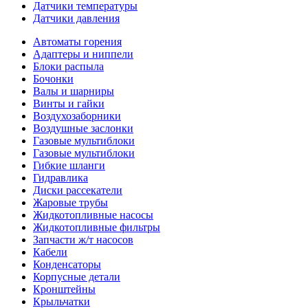
Датчики температуры
Датчики давления
Автоматы горения
Адаптеры и ниппели
Блоки распыла
Бочонки
Валы и шарниры
Винты и гайки
Воздухозаборники
Воздушные заслонки
Газовые мультиблоки
Газовые мультиблоки
Гибкие шланги
Гидравлика
Диски рассекатели
Жаровые трубы
Жидкотопливные насосы
Жидкотопливные фильтры
Запчасти ж/т насосов
Кабели
Конденсаторы
Корпусные детали
Кронштейны
Крыльчатки