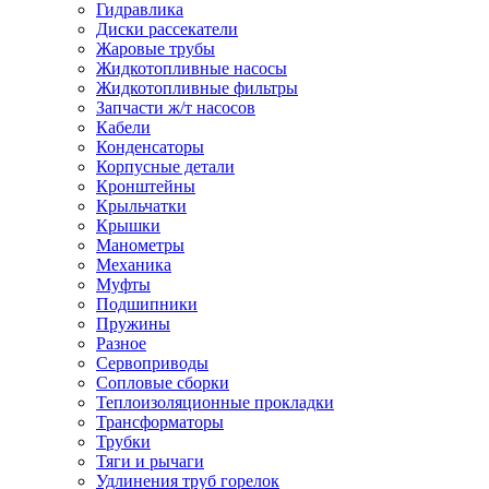
Гидравлика
Диски рассекатели
Жаровые трубы
Жидкотопливные насосы
Жидкотопливные фильтры
Запчасти ж/т насосов
Кабели
Конденсаторы
Корпусные детали
Кронштейны
Крыльчатки
Крышки
Манометры
Механика
Муфты
Подшипники
Пружины
Разное
Сервоприводы
Сопловые сборки
Теплоизоляционные прокладки
Трансформаторы
Трубки
Тяги и рычаги
Удлинения труб горелок