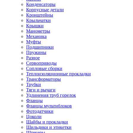
Конденсаторы
Корпусные детали
Кронштейны
Крыльчатки
Крышки
Манометры
Механика
Муфты
Подшипники
Пружины
Разное
Сервоприводы
Сопловые сборки
Теплоизоляционные прокладки
Трансформаторы
Трубки
Тяги и рычаги
Удлинения труб горелок
Фланцы
Фланцы мультиблоков
Фотодатчики
Цоколи
Шайбы и прокладки
Шильдики и этикетки
Штекеры