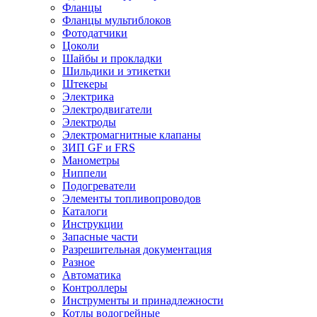
Фланцы
Фланцы мультиблоков
Фотодатчики
Цоколи
Шайбы и прокладки
Шильдики и этикетки
Штекеры
Электрика
Электродвигатели
Электроды
Электромагнитные клапаны
ЗИП GF и FRS
Манометры
Ниппели
Подогреватели
Элементы топливопроводов
Каталоги
Инструкции
Запасные части
Разрешительная документация
Разное
Автоматика
Контроллеры
Инструменты и принадлежности
Котлы водогрейные