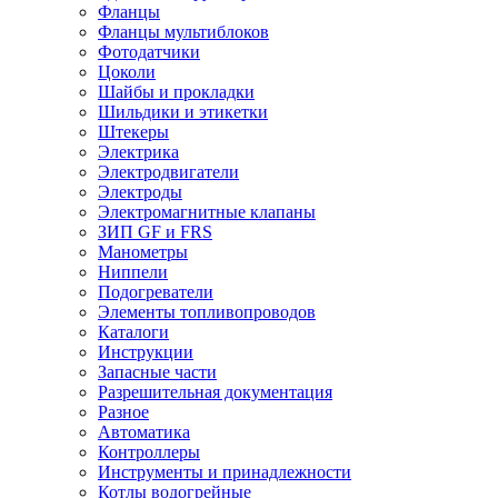
Фланцы
Фланцы мультиблоков
Фотодатчики
Цоколи
Шайбы и прокладки
Шильдики и этикетки
Штекеры
Электрика
Электродвигатели
Электроды
Электромагнитные клапаны
ЗИП GF и FRS
Манометры
Ниппели
Подогреватели
Элементы топливопроводов
Каталоги
Инструкции
Запасные части
Разрешительная документация
Разное
Автоматика
Контроллеры
Инструменты и принадлежности
Котлы водогрейные