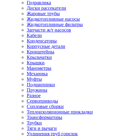
Гидравлика
Диски рассекатели
Жаровые трубы
Жидкотопливные насосы
Жидкотопливные фильтры
Запчасти ж/т насосов
Кабели
Конденсаторы
Корпусные детали
Кронштейны
Крыльчатки
Крышки
Манометры
Механика
Муфты
Подшипники
Пружины
Разное
Сервоприводы
Сопловые сборки
Теплоизоляционные прокладки
Трансформаторы
Трубки
Тяги и рычаги
Удлинения труб горелок