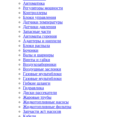
Автоматика
Регуляторы мощности
Контроллеры
Блоки управления
Датчики температуры
Датчики давления
Запасные части
Автоматы горения
Адаптеры и ниппели
Блоки распыла
Бочонки
Валы и шарниры
Винты и гайки
Воздухозаборники
Воздушные заслонки
Газовые мультиблоки
Газовые мультиблоки
Гибкие шланги
Гидравлика
Диски рассекатели
Жаровые трубы
Жидкотопливные насосы
Жидкотопливные фильтры
Запчасти ж/т насосов
Кабели