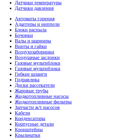
Датчики температуры
Датчики давления
Автоматы горения
Адаптеры и ниппели
Блоки распыла
Бочонки
Валы и шарниры
Винты и гайки
Воздухозаборники
Воздушные заслонки
Газовые мультиблоки
Газовые мультиблоки
Гибкие шланги
Гидравлика
Диски рассекатели
Жаровые трубы
Жидкотопливные насосы
Жидкотопливные фильтры
Запчасти ж/т насосов
Кабели
Конденсаторы
Корпусные детали
Кронштейны
Крыльчатки