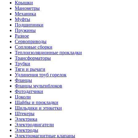
Крышки
Манометры
Механика
Муфты
Подшипники
Пружины
Разное
Сервоприводы
Сопловые сборки
Теплоизоляционные прокладки
Трансформаторы
Трубки
Тяги и рычаги
Удлинения труб горелок
Фланцы
Фланцы мультиблоков
Фотодатчики
Цоколи
Шайбы и прокладки
Шильдики и этикетки
Штекеры
Электрика
Электродвигатели
Электроды
Электромагнитные клапаны