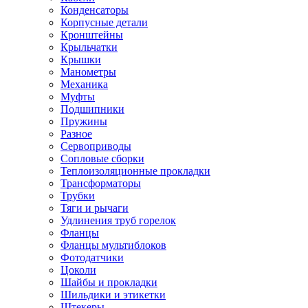
Конденсаторы
Корпусные детали
Кронштейны
Крыльчатки
Крышки
Манометры
Механика
Муфты
Подшипники
Пружины
Разное
Сервоприводы
Сопловые сборки
Теплоизоляционные прокладки
Трансформаторы
Трубки
Тяги и рычаги
Удлинения труб горелок
Фланцы
Фланцы мультиблоков
Фотодатчики
Цоколи
Шайбы и прокладки
Шильдики и этикетки
Штекеры