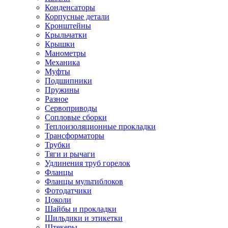
Конденсаторы
Корпусные детали
Кронштейны
Крыльчатки
Крышки
Манометры
Механика
Муфты
Подшипники
Пружины
Разное
Сервоприводы
Сопловые сборки
Теплоизоляционные прокладки
Трансформаторы
Трубки
Тяги и рычаги
Удлинения труб горелок
Фланцы
Фланцы мультиблоков
Фотодатчики
Цоколи
Шайбы и прокладки
Шильдики и этикетки
Штекеры