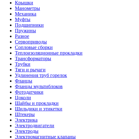
Крышки
Манометры
Механика
Муфты
Подшипники
Пружины
Разное
Сервоприводы
Сопловые сборки
Теплоизоляционные прокладки
Трансформаторы
Трубки
Тяги и рычаги
Удлинения труб горелок
Фланцы
Фланцы мультиблоков
Фотодатчики
Цоколи
Шайбы и прокладки
Шильдики и этикетки
Штекеры
Электрика
Электродвигатели
Электроды
Электромагнитные клапаны