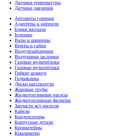
Датчики температуры
Датчики давления
Автоматы горения
Адаптеры и ниппели
Блоки распыла
Бочонки
Валы и шарниры
Винты и гайки
Воздухозаборники
Воздушные заслонки
Газовые мультиблоки
Газовые мультиблоки
Гибкие шланги
Гидравлика
Диски рассекатели
Жаровые трубы
Жидкотопливные насосы
Жидкотопливные фильтры
Запчасти ж/т насосов
Кабели
Конденсаторы
Корпусные детали
Кронштейны
Крыльчатки