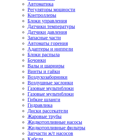
Автоматика
Регуляторы мощности
Контроллеры
Блоки управления
Датчики температуры
Датчики давления
Запасные части
Автоматы горения
Адаптеры и ниппели
Блоки распыла
Бочонки
Валы и шарниры
Винты и гайки
Воздухозаборники
Воздушные заслонки
Газовые мультиблоки
Газовые мультиблоки
Гибкие шланги
Гидравлика
Диски рассекатели
Жаровые трубы
Жидкотопливные насосы
Жидкотопливные фильтры
Запчасти ж/т насосов
Кабели