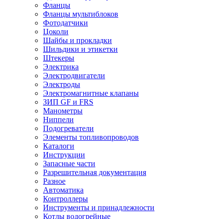
Фланцы
Фланцы мультиблоков
Фотодатчики
Цоколи
Шайбы и прокладки
Шильдики и этикетки
Штекеры
Электрика
Электродвигатели
Электроды
Электромагнитные клапаны
ЗИП GF и FRS
Манометры
Ниппели
Подогреватели
Элементы топливопроводов
Каталоги
Инструкции
Запасные части
Разрешительная документация
Разное
Автоматика
Контроллеры
Инструменты и принадлежности
Котлы водогрейные