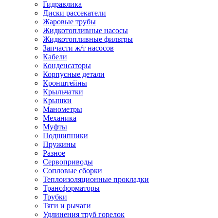
Гидравлика
Диски рассекатели
Жаровые трубы
Жидкотопливные насосы
Жидкотопливные фильтры
Запчасти ж/т насосов
Кабели
Конденсаторы
Корпусные детали
Кронштейны
Крыльчатки
Крышки
Манометры
Механика
Муфты
Подшипники
Пружины
Разное
Сервоприводы
Сопловые сборки
Теплоизоляционные прокладки
Трансформаторы
Трубки
Тяги и рычаги
Удлинения труб горелок