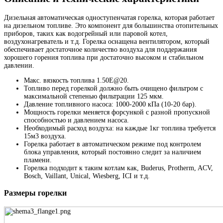
Дизельная автоматическая одноступенчатая горелка, которая работает
на дизельном топливе. Это компонент для большинства отопительных
приборов, таких как водогрейный или паровой котел,
воздухонагреватель и т.д. Горелка оснащена вентилятором, который
обеспечивает достаточное количество воздуха для поддержания
хорошего горения топлива при достаточно высоком и стабильном
давлении.
Макс. вязкость топлива 1.50E@20.
Топливо перед горелкой должно быть очищено фильтром с
максимальной степенью фильтрации 125 мкм.
Давление топливного насоса: 1000-2000 кПа (10-20 бар).
Мощность горелки меняется форсункой с разной пропускной
способностью и давлением насоса.
Необходимый расход воздуха: на каждые 1кг топлива требуется
15м3 воздуха.
Горелка работает в автоматическом режиме под контролем
блока управления, который постоянно следит за наличием
пламени.
Горелка подходит к таким котлам как, Buderus, Protherm, ACV,
Bosch, Vaillant, Unical, Wiesberg, ICI и т.д.
Размеры горелки