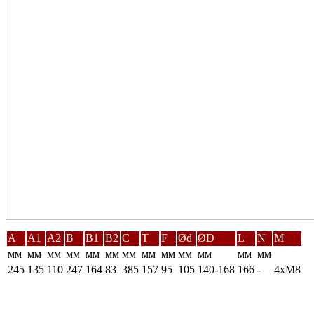
A
A1
A2
B
B1
B2
C
T
F
Ød
ØD
L
N
M
мм
мм
мм
мм
мм
мм
мм
мм
мм
мм
мм
мм
мм
245
135
110
247
164
83
385
157
95
105
140-168
166
-
4xM8