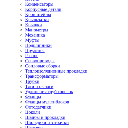
Конденсаторы
Корпусные детали
Кронштейны
Крыльчатки
Крышки
Манометры
Механика
Муфты
Подшипники
Пружины
Разное
Сервоприводы
Сопловые сборки
Теплоизоляционные прокладки
Трансформаторы
Трубки
Тяги и рычаги
Удлинения труб горелок
Фланцы
Фланцы мультиблоков
Фотодатчики
Цоколи
Шайбы и прокладки
Шильдики и этикетки
Штекеры