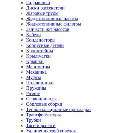
Гидравлика
Диски рассекатели
Жаровые трубы
Жидкотопливные насосы
Жидкотопливные фильтры
Запчасти ж/т насосов
Кабели
Конденсаторы
Корпусные детали
Кронштейны
Крыльчатки
Крышки
Манометры
Механика
Муфты
Подшипники
Пружины
Разное
Сервоприводы
Сопловые сборки
Теплоизоляционные прокладки
Трансформаторы
Трубки
Тяги и рычаги
Удлинения труб горелок