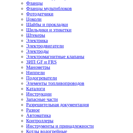
Фланцы
Фланцы мультиблоков
Фотодатчики
Цоколи
Шайбы и прокладки
Шильдики и этикетки
Штекеры
Электрика
Электродвигатели
Электроды
Электромагнитные клапаны
ЗИП GF и FRS
Манометры
Ниппели
Подогреватели
Элементы топливопроводов
Каталоги
Инструкции
Запасные части
Разрешительная документация
Разное
Автоматика
Контроллеры
Инструменты и принадлежности
Котлы водогрейные