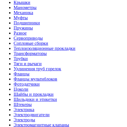
Крышки
Манометры
Механика
Муфты
Подшипники
Пружины
Разное
Сервоприводы
Сопловые сборки
Теплоизоляционные прокладки
Трансформаторы
Трубки
Тяги и рычаги
Удлинения труб горелок
Фланцы
Фланцы мультиблоков
Фотодатчики
Цоколи
Шайбы и прокладки
Шильдики и этикетки
Штекеры
Электрика
Электродвигатели
Электроды
Электромагнитные клапаны