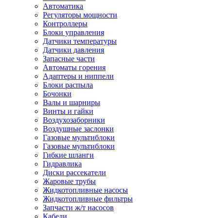
Автоматика
Регуляторы мощности
Контроллеры
Блоки управления
Датчики температуры
Датчики давления
Запасные части
Автоматы горения
Адаптеры и ниппели
Блоки распыла
Бочонки
Валы и шарниры
Винты и гайки
Воздухозаборники
Воздушные заслонки
Газовые мультиблоки
Газовые мультиблоки
Гибкие шланги
Гидравлика
Диски рассекатели
Жаровые трубы
Жидкотопливные насосы
Жидкотопливные фильтры
Запчасти ж/т насосов
Кабели