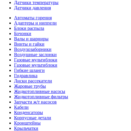
Датчики температуры
Датчики давления
Автоматы горения
Адаптеры и ниппели
Блоки распыла
Бочонки
Валы и шарниры
Винты и гайки
Воздухозаборники
Воздушные заслонки
Газовые мультиблоки
Газовые мультиблоки
Гибкие шланги
Гидравлика
Диски рассекатели
Жаровые трубы
Жидкотопливные насосы
Жидкотопливные фильтры
Запчасти ж/т насосов
Кабели
Конденсаторы
Корпусные детали
Кронштейны
Крыльчатки